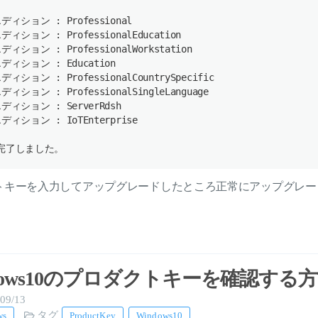
ディション : 
Professional
ディション : 
ProfessionalEducation
ディション : 
ProfessionalWorkstation
ディション : 
Education
ディション : 
ProfessionalCountrySpecific
ディション : 
ProfessionalSingleLanguage
ディション : 
ServerRdsh
ディション : 
IoTEnterprise
完了しました。
トキーを入力してアップグレードしたところ正常にアップグレー
dows10のプロダクトキーを確認する
09/13
タグ
ws
ProductKey
Windows10