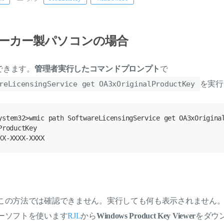
メーカー製パソコンの場合
できます。
管理者実行したコマンドプロンプト
で
reLicensingService get OA3xOriginalProductKey
を実行
ystem32
>
wmic
path
SoftwareLicensingService
get
OA3xOrigina
ProductKey
XX
-
XXXX
-
XXXX
はこの方法では確認できません。実行しても何も表示されません
ーソフトを使います
RJL
から
Windows Product Key Viewer
をダウ