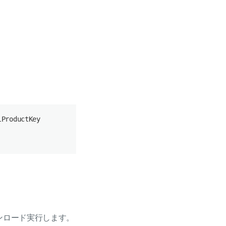
lProductKey
。
ンロード実行します。