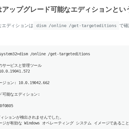
10にはアップグレード可能なエディションと
なエディションは
dism /online /get-targeteditions
で確
system32
>
dism
 /
online
 /
get
-
targeteditions
のサービスと管理ツール
.0.19041.572
ョン: 10.0.19042.662
ド可能なエディション:
0f0805
ディションが検出されませんでした。
ージが有効な 
Windows
 オペレーティング システム イメージであるこ