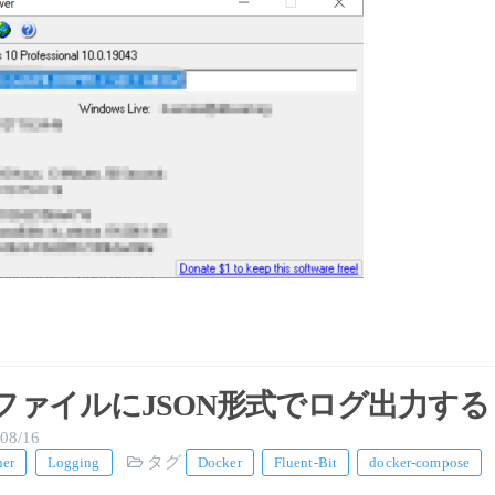
BitでファイルにJSON形式でログ出力する
08/16
タグ
ner
Logging
Docker
Fluent-Bit
docker-compose