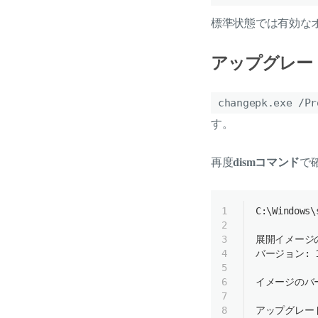
標準状態では有効な
アップグレード可
changepk.exe /Pr
す。
再度
dismコマンド
で
1
C:\
Windows
\
2
3
展開イメージ
4
バージョン: 10
5
6
イメージのバージ
7
8
アップグレー