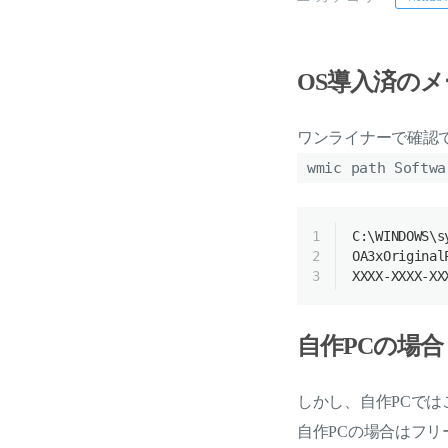
OS導入済の
ワンライナーで確認
wmic path Softwa
1
C:\
WINDOWS
\
s
2
OA3xOriginal
3
XXXX
-
XXXX
-
XX
自作PCの場合
しかし、自作PCで
自作PCの場合はフリ