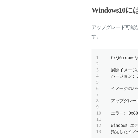
Windows
アップグレード可能
す。
1
C:\
Windows
\
2
3
展開イメージ
4
バージョン: 10
5
6
イメージのバージ
7
8
アップグレー
9
10
エラー: 0
x80
11
12
Windows
 エ
13
指定したイメ