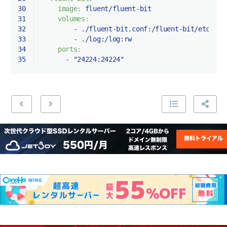
30
image:
fluent/fluent-bit
31
volumes:
32
-
./fluent-bit.conf:/fluent-bit/etc/flu
33
-
./log:/log:rw
34
ports:
35
-
"24224:24224"