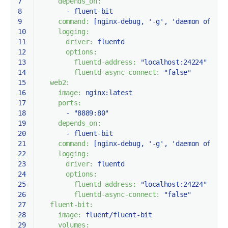
7
depends_on:
8
-
fluent-bit
9
command:
 [
nginx-debug
, 
'-g'
, 
'daemon off;'
]
10
logging:
11
driver:
fluentd
12
options:
13
fluentd-address:
"localhost:24224"
14
fluentd-async-connect:
"false"
15
web2:
16
image:
nginx:latest
17
ports:
18
-
"8889:80"
19
depends_on:
20
-
fluent-bit
21
command:
 [
nginx-debug
, 
'-g'
, 
'daemon off;'
]
22
logging:
23
driver:
fluentd
24
options:
25
fluentd-address:
"localhost:24224"
26
fluentd-async-connect:
"false"
27
fluent-bit:
28
image:
fluent/fluent-bit
29
volumes: