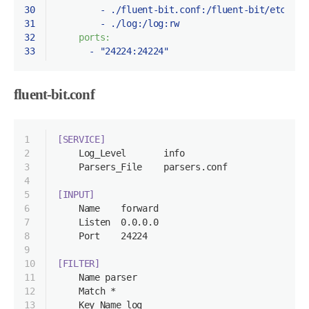
30
-
./fluent-bit.conf:/fluent-bit/etc/flu
31
-
./log:/log:rw
32
ports:
33
-
"24224:24224"
fluent-bit.conf
1
[SERVICE]
2
    Log_Level       info
3
    Parsers_File    parsers.conf
4
5
[INPUT]
6
    Name    forward
7
    Listen  0.0.0.0
8
    Port    24224
9
10
[FILTER]
11
    Name parser
12
    Match *
13
    Key_Name log