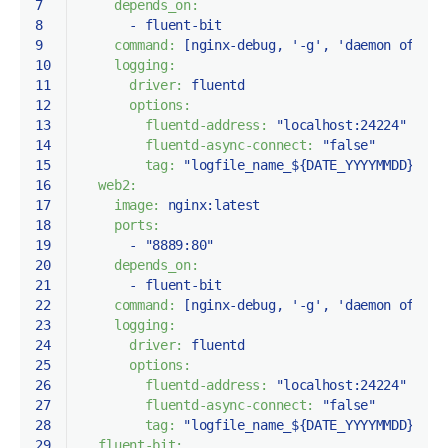
7
depends_on:
8
-
fluent-bit
9
command:
 [
nginx-debug
, 
'-g'
, 
'daemon off;'
]
10
logging:
11
driver:
fluentd
12
options:
13
fluentd-address:
"localhost:24224"
14
fluentd-async-connect:
"false"
15
tag:
"logfile_name_${DATE_YYYYMMDD}.log
16
web2:
17
image:
nginx:latest
18
ports:
19
-
"8889:80"
20
depends_on:
21
-
fluent-bit
22
command:
 [
nginx-debug
, 
'-g'
, 
'daemon off;'
]
23
logging:
24
driver:
fluentd
25
options:
26
fluentd-address:
"localhost:24224"
27
fluentd-async-connect:
"false"
28
tag:
"logfile_name_${DATE_YYYYMMDD}.log
29
fluent-bit: