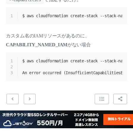
1
$ aws cloudformation create-stack --stack-name $
カスタム名のIAMリソースがあるのに、
CAPABILITY_NAMED_IAM
がない場合
1
$ aws cloudformation create-stack --stack-name s
2
3
An error occurred (InsufficientCapabilitiesExcep