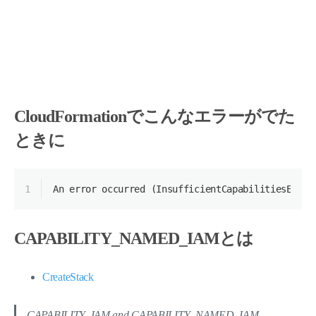
CloudFormationでこんなエラーがでた
ときに
1
An error occurred (InsufficientCapabilitiesExcep
CAPABILITY_NAMED_IAM
とは
CreateStack
CAPABILITY_IAM and CAPABILITY_NAMED_IAM