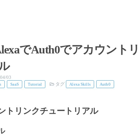
n AlexaでAuth0でアカウン
ル
04/03
タグ
n
SaaS
Tutorial
Alexa Skills
Auth0
カウントリンクチュートリアル
ル