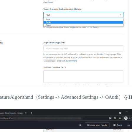
atureAlgorithmd（Settings -> Advanced Settings -> OAuth）を
H