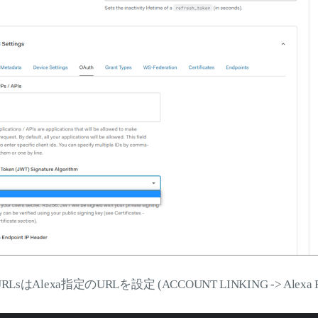
ck URLsはAlexa指定のURLを設定 (ACCOUNT LINKING -> Alexa Re