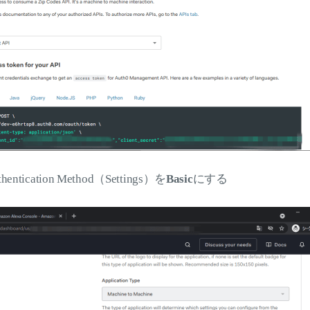
uthentication Method（Settings）を
Basic
にする