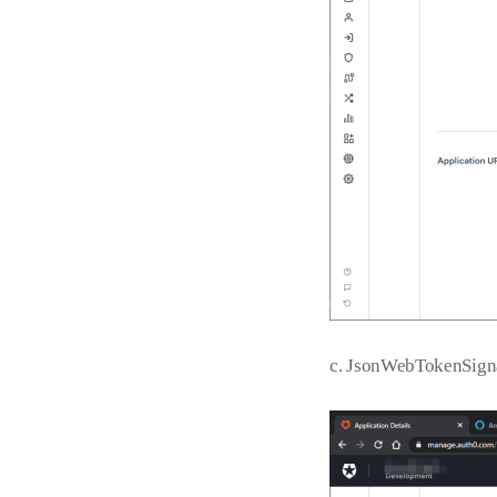
c. JsonWebTokenSign