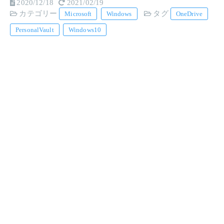
2020/12/18
2021/02/19
カテゴリー
タグ
Microsoft
Windows
OneDrive
PersonalVault
Windows10