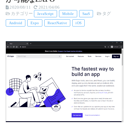
2020/08/11
2021/04/06
カテゴリー
タグ
JavaScript
Mobile
SaaS
Android
Expo
ReactNative
iOS