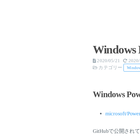
Windows 
2020/05/21
2020/
カテゴリー
Windo
Windows Powe
microsoft/Powe
GitHubで公開され