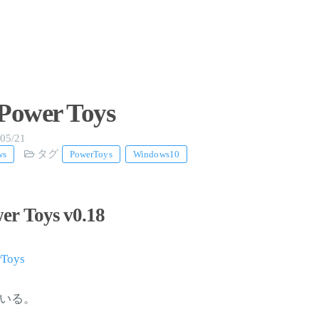
Power Toys
05/21
タグ
ws
PowerToys
Windows10
r Toys v0.18
rToys
ている。