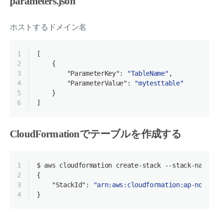
parameters.json
ホストするドメイン名
1
[
2
    {
3
"ParameterKey"
: 
"TableName"
,
4
"ParameterValue"
: 
"mytesttable"
5
    }
6
]
CloudFormationでテーブルを作成する
1
$ aws cloudformation create-stack --stack-name t
2
{
3
"StackId"
: 
"arn:aws:cloudformation:ap-northe
4
}