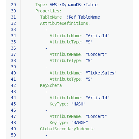
29
Type:
AWS::DynamoDB::Table
30
Properties:
31
TableName:
!Ref
TableName
32
AttributeDefinitions:
33
-
34
AttributeName:
"ArtistId"
35
AttributeType:
"S"
36
-
37
AttributeName:
"Concert"
38
AttributeType:
"S"
39
-
40
AttributeName:
"TicketSales"
41
AttributeType:
"S"
42
KeySchema:
43
-
44
AttributeName:
"ArtistId"
45
KeyType:
"HASH"
46
-
47
AttributeName:
"Concert"
48
KeyType:
"RANGE"
49
GlobalSecondaryIndexes:
50
-