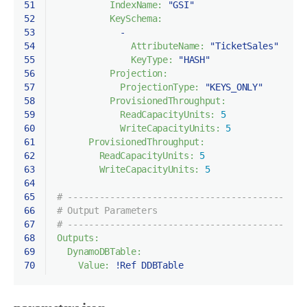
51
IndexName:
"GSI"
52
KeySchema:
53
-
54
AttributeName:
"TicketSales"
55
KeyType:
"HASH"
56
Projection:
57
ProjectionType:
"KEYS_ONLY"
58
ProvisionedThroughput:
59
ReadCapacityUnits:
5
60
WriteCapacityUnits:
5
61
ProvisionedThroughput:
62
ReadCapacityUnits:
5
63
WriteCapacityUnits:
5
64
65
# ---------------------------------------------
66
# Output Parameters
67
# ---------------------------------------------
68
Outputs:
69
DynamoDBTable:
70
Value:
!Ref
DDBTable