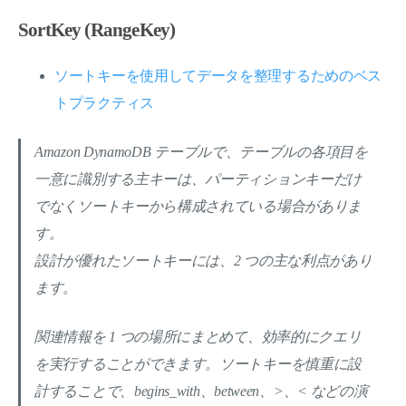
SortKey (RangeKey)
ソートキーを使用してデータを整理するためのベス
トプラクティス
Amazon DynamoDB テーブルで、テーブルの各項目を
一意に識別する主キーは、パーティションキーだけ
でなくソートキーから構成されている場合がありま
す。
設計が優れたソートキーには、2 つの主な利点があり
ます。
関連情報を 1 つの場所にまとめて、効率的にクエリ
を実行することができます。ソートキーを慎重に設
計することで、begins_with、between、>、< などの演