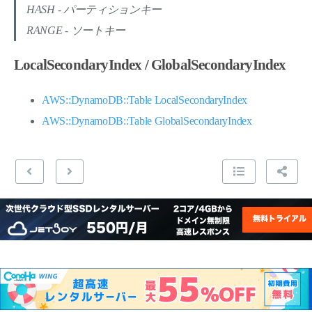
HASH - パーティションキー
RANGE - ソートキー
LocalSecondaryIndex / GlobalSecondaryIndex
AWS::DynamoDB::Table LocalSecondaryIndex
AWS::DynamoDB::Table GlobalSecondaryIndex