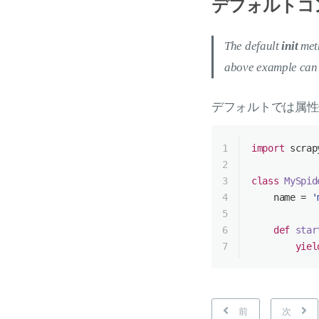
デフォルトコ
The default
init
meth
above example can a
デフォルトでは属性
1
import
 scrap
2
3
class
MySpid
4
    name = 
'
5
6
def
star
7
yiel
前
次