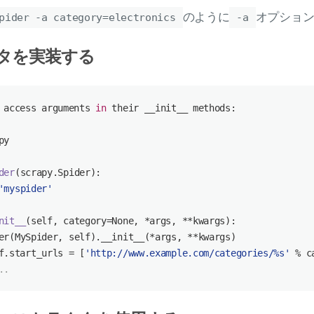
のように
オプショ
pider -a category=electronics
-a
タを実装する
 access arguments 
in
 their __init__ methods:
py
der
(
scrapy.Spider
):
'myspider'
nit__
(
self, category=
None
, *args, **kwargs
):
er
(MySpider, self).__init__(*args, **kwargs)
f.start_urls = [
'http://www.example.com/categories/%s'
 % c
..