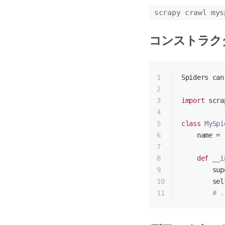
scrapy crawl mys
コンストラク
1
Spiders can
2
3
import
 scra
4
5
class
MySpi
6
    name = 
7
8
def
__i
9
sup
10
        sel
11
# .