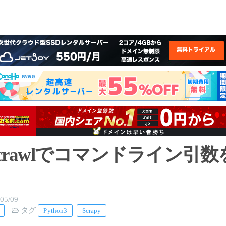
yのcrawlでコマンドライン引
05/09
タグ
Python3
Scrapy