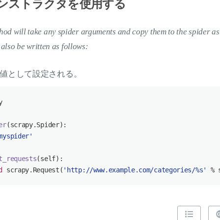
ンストラクタを使用する
od will take any spider arguments and copy them to the spider as 
lso be written as follows:
値として設定される。
y
er
(
scrapy.Spider
):
myspider'
t_requests
(
self
):
d
 scrapy.Request(
'http://www.example.com/categories/%s'
 % 