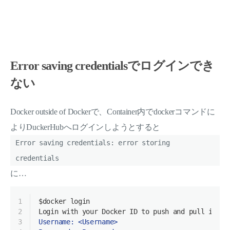
Error saving credentialsでログインでき
ない
Docker outside of Dockerで、Container内でdockerコマンドに
よりDuckerHubへログインしようとすると
Error saving credentials: error storing
credentials
に…
1
$docker
 login
2
Login with your Docker ID to push and pull image
3
Username: <Username>