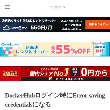
nullpo.io
DockerHubログイン時にError saving
credentialsになる