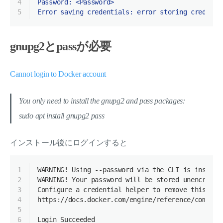
4
Password: <Password>
5
Error saving credentials: error storing credenti
gnupg2とpassが必要
Cannot login to Docker account
You only need to install the gnupg2 and pass packages:
sudo apt install gnupg2 pass
インストール後にログインすると
1
WARNING! Using --password via the CLI is insecur
2
WARNING! Your password will be stored unencrypte
3
Configure a credential helper to remove this war
4
https://docs.docker.com/engine/reference/command
5
6
Login Succeeded