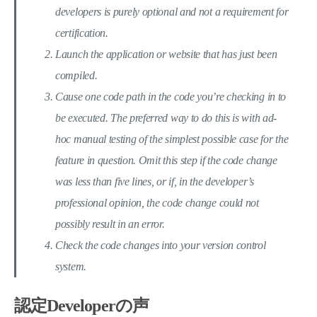
developers is purely optional and not a requirement for
certification.
Launch the application or website that has just been
compiled.
Cause one code path in the code you’re checking in to
be executed. The preferred way to do this is with ad-
hoc manual testing of the simplest possible case for the
feature in question. Omit this step if the code change
was less than five lines, or if, in the developer’s
professional opinion, the code change could not
possibly result in an error.
Check the code changes into your version control
system.
認定Developerの声