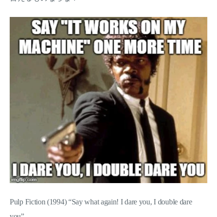
Pulp Fiction (1994) “Say what again! I dare you, I double dare
you”