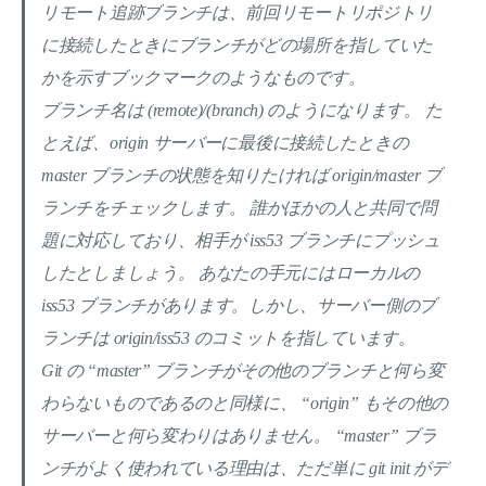
リモート追跡ブランチは、前回リモートリポジトリ
に接続したときにブランチがどの場所を指していた
かを示すブックマークのようなものです。
ブランチ名は (remote)/(branch) のようになります。 た
とえば、origin サーバーに最後に接続したときの
master ブランチの状態を知りたければ origin/master ブ
ランチをチェックします。 誰かほかの人と共同で問
題に対応しており、相手が iss53 ブランチにプッシュ
したとしましょう。 あなたの手元にはローカルの
iss53 ブランチがあります。しかし、サーバー側のブ
ランチは origin/iss53 のコミットを指しています。
Git の “master” ブランチがその他のブランチと何ら変
わらないものであるのと同様に、 “origin” もその他の
サーバーと何ら変わりはありません。 “master” ブラ
ンチがよく使われている理由は、ただ単に git init がデ