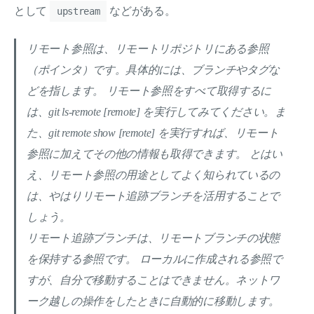
として
などがある。
upstream
リモート参照は、リモートリポジトリにある参照
（ポインタ）です。具体的には、ブランチやタグな
どを指します。 リモート参照をすべて取得するに
は、git ls-remote [remote] を実行してみてください。ま
た、git remote show [remote] を実行すれば、リモート
参照に加えてその他の情報も取得できます。 とはい
え、リモート参照の用途としてよく知られているの
は、やはりリモート追跡ブランチを活用することで
しょう。
リモート追跡ブランチは、リモートブランチの状態
を保持する参照です。 ローカルに作成される参照で
すが、自分で移動することはできません。ネットワ
ーク越しの操作をしたときに自動的に移動します。