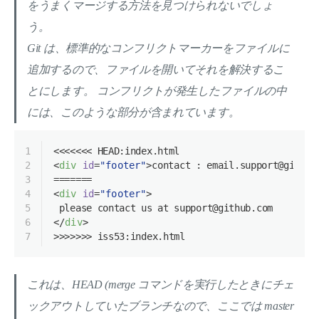
をうまくマージする方法を見つけられないでしょ
う。
Git は、標準的なコンフリクトマーカーをファイルに
追加するので、ファイルを開いてそれを解決するこ
とにします。 コンフリクトが発生したファイルの中
には、このような部分が含まれています。
1
<<<<<<< HEAD:index.html
2
<
div
id
=
"footer"
>
contact : email.support@github
3
=======
4
<
div
id
=
"footer"
>
5
 please contact us at support@github.com
6
</
div
>
7
>>>>>>> iss53:index.html
これは、HEAD (merge コマンドを実行したときにチェ
ックアウトしていたブランチなので、ここでは master