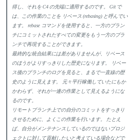
得し、それを C4 の先端に適用するのです。 Git で
は、この作業のことを リベース (rebasing) と呼んでい
ます。 rebase コマンドを使用すると、一方のブラン
チにコミットされたすべての変更をもう一方のブラ
ンチで再現することができます。
最終的な統合結果には差がありませんが、リベース
のほうがよりすっきりした歴史になります。 リベー
ス後のブランチのログを見ると、まるで一直線の歴
史のように見えます。 元々平行稼働していたにもか
かわらず、それが一連の作業として見えるようにな
るのです。
リモートブランチ上での自分のコミットをすっきり
させるために、よくこの作業を行います。 たとえ
ば、自分がメンテナンスしているのではないプロジ
ェクトに対して貢献したいと考えている場合などで