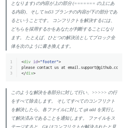
となります) の内容が上の部分 (======= の上にあ
る内容)、そして iss53 ブランチの内容が下の部分であ
るということです。 コンフリクトを解決するには、
どちらを採用するかをあなたが判断することになり
ます。 たとえば、ひとつの解決法としてブロック全
体を次のように書き換えます。
1
<
div
id
=
"footer"
>
2
please contact us at email.support@github.com
3
</
div
>
このような解決を各部分に対して行い、>>>>> の行
をすべて除去します。 そしてすべてのコンフリクト
を解決したら、各ファイルに対して git add を実行し
て解決済みであることを通知します。 ファイルをス
テージすると、Git はコンフリクトが解決されたと見