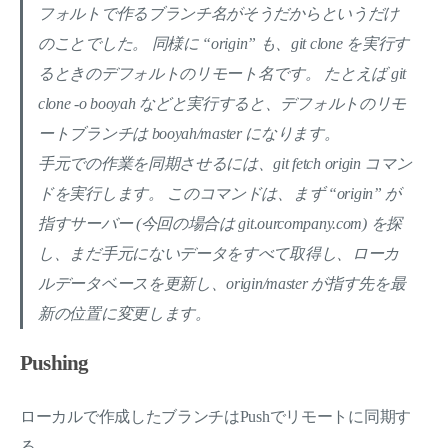
フォルトで作るブランチ名がそうだからというだけ
のことでした。 同様に “origin” も、git clone を実行す
るときのデフォルトのリモート名です。 たとえば git
clone -o booyah などと実行すると、デフォルトのリモ
ートブランチは booyah/master になります。
手元での作業を同期させるには、git fetch origin コマン
ドを実行します。 このコマンドは、まず “origin” が
指すサーバー (今回の場合は git.ourcompany.com) を探
し、まだ手元にないデータをすべて取得し、ローカ
ルデータベースを更新し、origin/master が指す先を最
新の位置に変更します。
Pushing
ローカルで作成したブランチはPushでリモートに同期す
る。