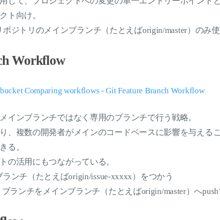
用して、プロジェクトへの変更の単一エントリーポイント
クト向け。
ジトリのメインブランチ（たとえばorigin/master）のみ
ch Workflow
ucket Comparing workflows - Git Feature Branch Workflow
メインブランチではなく専用のブランチで行う戦略。
り、複数の開発者がメインのコードベースに影響を与える
きる。
トの活用にもつながっている。
チ（たとえばorigin/issue-xxxxx）をつかう
e）ブランチをメインブランチ（たとえばorigin/master）へpus