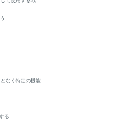
として使用する戦
使う
ことなく特定の機能
hする