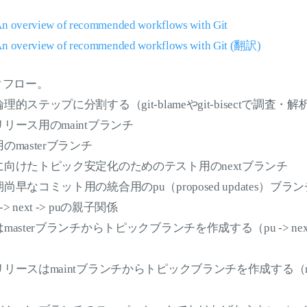
An overview of recommended workflows with Git
 An overview of recommended workflows with Git (翻訳)
クフロー。
的ステップに分割する（git-blameやgit-bisectで調査
リース用のmaintブランチ
masterブランチ
向けたトピック安定化のためのテスト用のnextブランチ
早なコミット用の統合用のpu（proposed updates）ブラン
er -> next -> puの親子関係
sterブランチからトピックブランチを作成する（pu -> next -
ースはmaintブランチからトピックブランチを作成する（next 