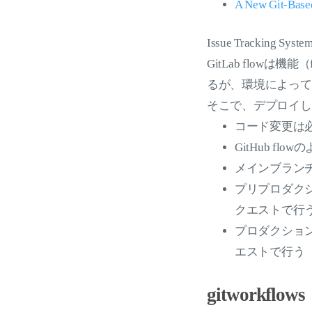
A New Git-Base
Issue Tracking
GitLab flow
るが、環境によって
そこで、デプロイした
コード変更は必
GitHub f
メインブランチ（
プリプロダクシ
クエストで行
プロダクション環
エストで行う
gitworkflows