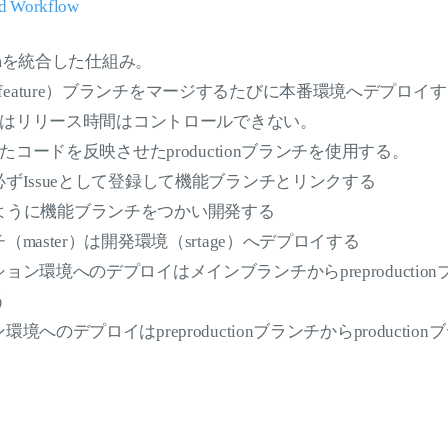
d Workflow
 Systemを統合した仕組み。
は機能（feature）ブランチをマージするたびに本番環境へデプロ
はリリース時間はコントロールできない。
コードを反映させたproductionブランチを使用する。
ずIssueとして登録して機能ブランチとリンクする
lowのように機能ブランチをつかい開発する
master）は開発環境（srtage）へデプロイする
ョン環境へのデプロイはメインブランチからpreproductio
う
境へのデプロイはpreproductionブランチからproducti