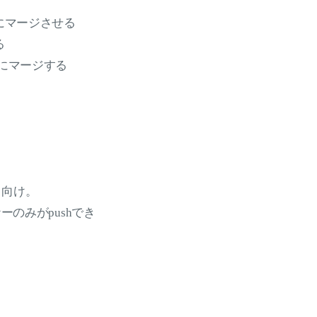
ンチにマージさせる
る
opにマージする
ト向け。
のみがpushでき