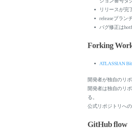
ジョン番号タ
リリースが完了し
release
バグ修正はhot
Forking Wor
ATLASSIAN Bitb
開発者が独自のリポ
開発者は独自のリポ
る。
公式リポジトリへの
GitHub flow