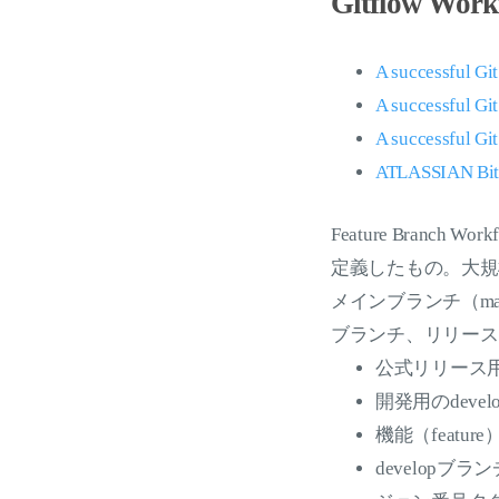
Gitflow Work
A successful Gi
A successful G
A successful G
ATLASSIAN Bitb
Feature Bra
定義したもの。大規
メインブランチ（mast
ブランチ、リリース（
公式リリース用
開発用のdev
機能（featu
developブ