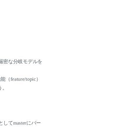
された厳密な分岐モデルを
ature/topic）
う。
してmasterにバー