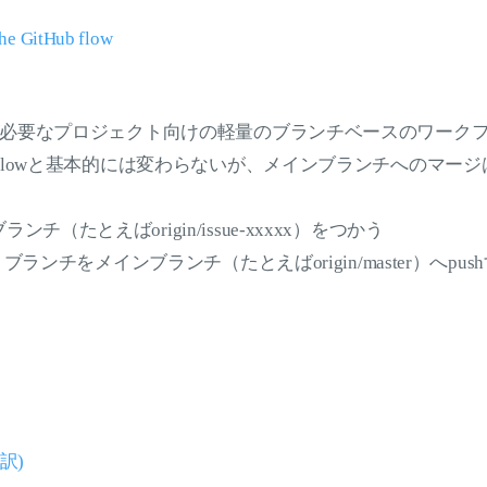
he GitHub flow
必要なプロジェクト向けの軽量のブランチベースのワーク
nch Workflowと基本的には変わらないが、メインブランチへの
チ（たとえばorigin/issue-xxxxx）をつかう
re）ブランチをメインブランチ（たとえばorigin/master）へp
翻訳)