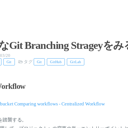
t Branching Strageyをみ
03/20
タグ
Git
Git
GitHub
GitLab
Workflow
ucket Comparing workflows - Centralized Workflow
い方を踏襲する。