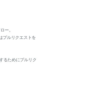
フロー。
マージはプルリクエストを
ushするためにプルリク