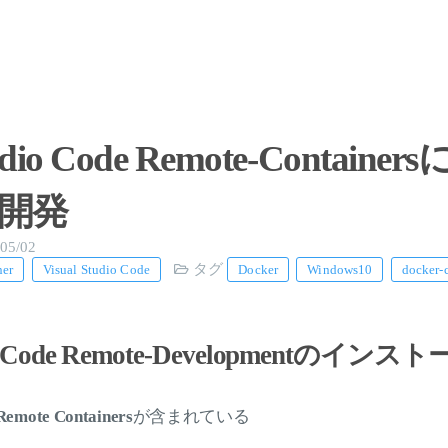
tudio Code Remote-Containe
er開発
05/02
タグ
ner
Visual Studio Code
Docker
Windows10
docker-
dio Code Remote-Developmentのインス
Remote Containers
が含まれている