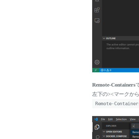
Remote-Containers
左下の><マークか
Remote-Container