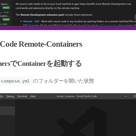
o Code Remote-Containers
ainersでContainerを起動する
のフォルダーを開いた状態
-compose.yml