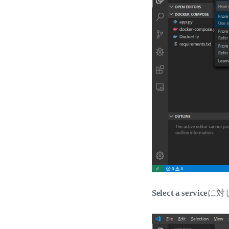
Select a service
に対